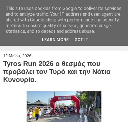
This site uses cookies from Google to deliver its services
and to analyze traffic. Your IP address and user-agent are
shared with Google along with performance and security
metrics to ensure quality of service, generate usage
statistics, and to detect and address abuse.
LEARN MORE
GOT IT
12 Μαΐου, 2026
Tyros Run 2026 ο θεσμός που
προβάλει τον Τυρό και την Νότια
Κυνουρία.